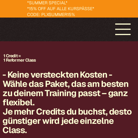
*SUMMER SPECIAL*
*15% OFF AUF ALLE KURSPÄSSE*
CODE: PLXSUMMER15%
1 Credit =
1 Reformer Class
- Keine versteckten Kosten -
Wähle das Paket, das am besten
zu deinem Training passt – ganz
flexibel.
Je mehr Credits du buchst, desto
günstiger wird jede einzelne
Class.